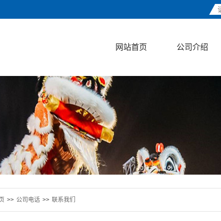
网站首页
公司介绍
页
>>
公司电话
>>
联系我们